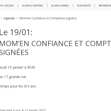
 À L'ACCUEIL
ALLER AU CONTENU
ALLER AU MENU
PLAN DE SITE
RECHERCHE
Agenda
Mom’en Confiance et Comptines signées
Le 19/01:
MOM’EN CONFIANCE ET COMPT
SIGNÉES
Jeudi 19 janvier à 9h30
au 17 grande rue
temps pour les 0/3 ans
Page mise à jour le 17 janvier 2023