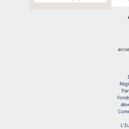
accu
Rég
Par
Fonds
dév
Comm
L'E