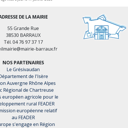
ADRESSE DE LA MAIRIE
55 Grande Rue
38530 BARRAUX
Tél. 04 76 97 37 17
eilmairie@mairie-barraux.fr
NOS PARTENAIRES
Le Grésivaudan
Département de l'Isère
ion Auvergne Rhône Alpes
c Régional de Chartreuse
 européen agricole pour le
eloppement rural FEADER
ission européenne relatif
au FEADER
urope s'engage en Région