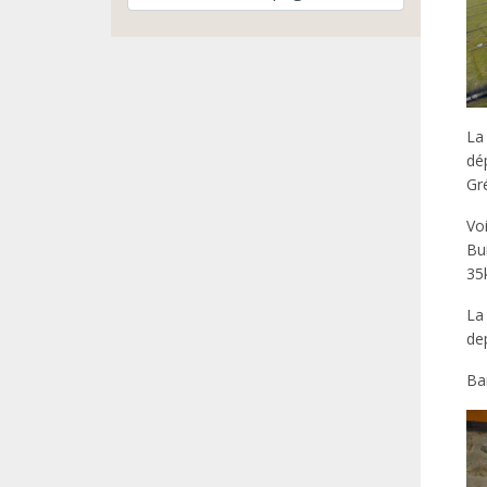
La
dé
Gr
Vo
Bu
35
La
de
Bar