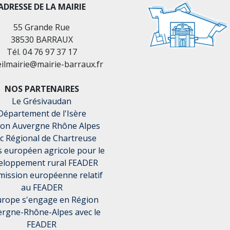
ADRESSE DE LA MAIRIE
55 Grande Rue
38530 BARRAUX
Tél. 04 76 97 37 17
eilmairie@mairie-barraux.fr
NOS PARTENAIRES
Le Grésivaudan
Département de l'Isère
ion Auvergne Rhône Alpes
c Régional de Chartreuse
 européen agricole pour le
eloppement rural FEADER
ission européenne relatif
au FEADER
urope s'engage en Région
rgne-Rhône-Alpes avec le
FEADER