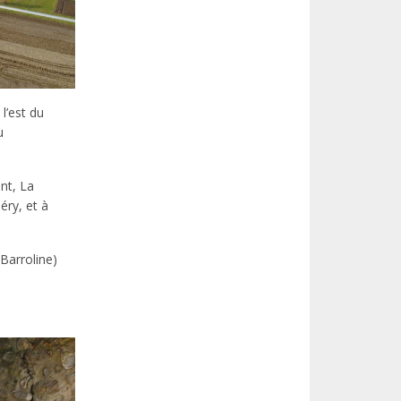
l’est du
u
nt, La
éry, et à
Barroline)