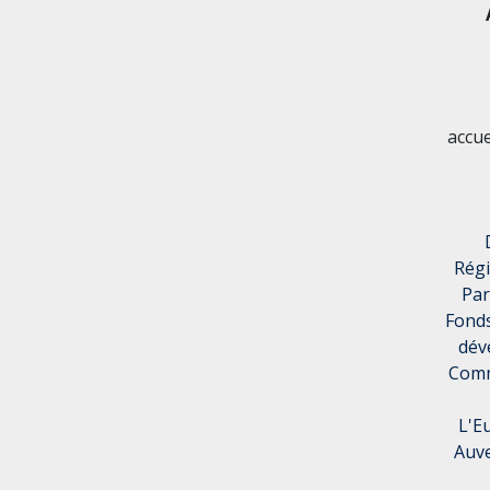
accu
Rég
Par
Fonds
dév
Comm
L'E
Auve