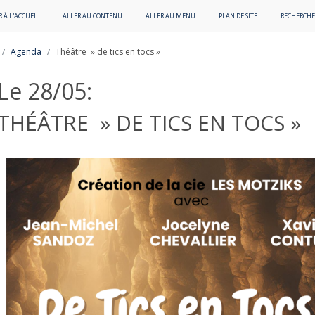
 À L'ACCUEIL
ALLER AU CONTENU
ALLER AU MENU
PLAN DE SITE
RECHERCHE
Agenda
Théâtre » de tics en tocs »
Le 28/05:
THÉÂTRE » DE TICS EN TOCS »