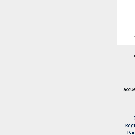
accu
Rég
Par