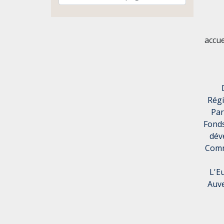
accu
Rég
Par
Fonds
dév
Comm
L'E
Auve