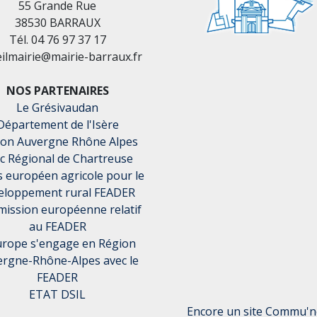
55 Grande Rue
38530 BARRAUX
Tél. 04 76 97 37 17
eilmairie@mairie-barraux.fr
NOS PARTENAIRES
Le Grésivaudan
Département de l'Isère
ion Auvergne Rhône Alpes
c Régional de Chartreuse
 européen agricole pour le
eloppement rural FEADER
ission européenne relatif
au FEADER
urope s'engage en Région
rgne-Rhône-Alpes avec le
FEADER
ETAT DSIL
Encore un site Commu'ne