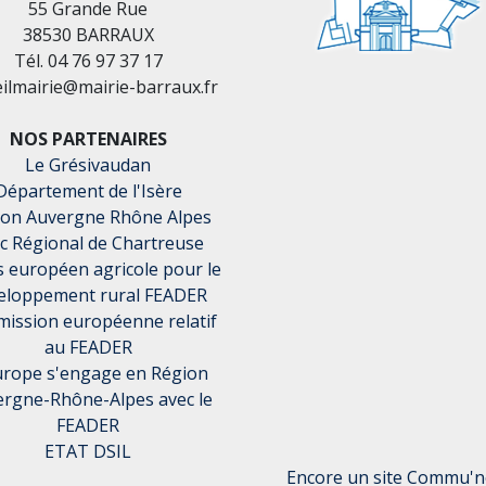
55 Grande Rue
38530 BARRAUX
Tél. 04 76 97 37 17
eilmairie@mairie-barraux.fr
NOS PARTENAIRES
Le Grésivaudan
Département de l'Isère
ion Auvergne Rhône Alpes
c Régional de Chartreuse
 européen agricole pour le
eloppement rural FEADER
ission européenne relatif
au FEADER
urope s'engage en Région
rgne-Rhône-Alpes avec le
FEADER
ETAT DSIL
Encore un site Commu'ne