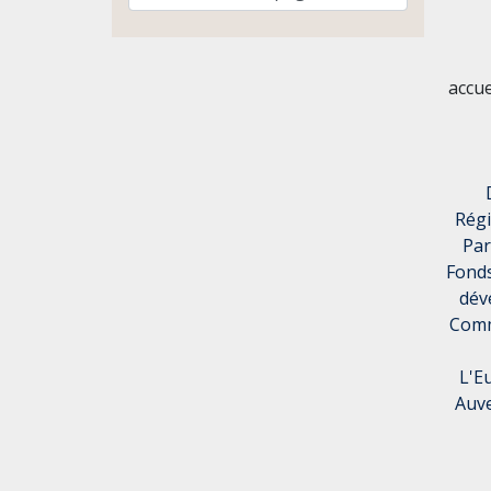
accu
Rég
Par
Fonds
dév
Comm
L'E
Auve