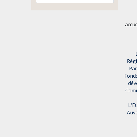
accu
Rég
Par
Fonds
dév
Comm
L'E
Auve