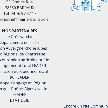
55 Grande Rue
38530 BARRAUX
Tél. 04 76 97 37 17
eilmairie@mairie-barraux.fr
NOS PARTENAIRES
Le Grésivaudan
Département de l'Isère
ion Auvergne Rhône Alpes
c Régional de Chartreuse
 européen agricole pour le
eloppement rural FEADER
ission européenne relatif
au FEADER
urope s'engage en Région
rgne-Rhône-Alpes avec le
FEADER
ETAT DSIL
Encore un site Commu'ne